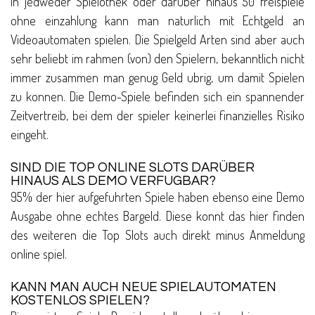
In jedweder Spielothek oder darüber hinaus 50 freispiele
ohne einzahlung kann man naturlich mit Echtgeld an
Videoautomaten spielen. Die Spielgeld Arten sind aber auch
sehr beliebt im rahmen (von) den Spielern, bekanntlich nicht
immer zusammen man genug Geld ubrig, um damit Spielen
zu konnen. Die Demo-Spiele befinden sich ein spannender
Zeitvertreib, bei dem der spieler keinerlei finanzielles Risiko
eingeht.
SIND DIE TOP ONLINE SLOTS DARÜBER
HINAUS ALS DEMO VERFUGBAR?
95% der hier aufgefuhrten Spiele haben ebenso eine Demo
Ausgabe ohne echtes Bargeld. Diese konnt das hier finden
des weiteren die Top Slots auch direkt minus Anmeldung
online spiel.
KANN MAN AUCH NEUE SPIELAUTOMATEN
KOSTENLOS SPIELEN?