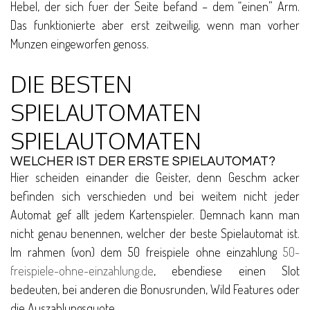
Hebel, der sich fuer der Seite befand – dem “einen” Arm.
Das funktionierte aber erst zeitweilig, wenn man vorher
Munzen eingeworfen genoss.
DIE BESTEN
SPIELAUTOMATEN
SPIELAUTOMATEN
WELCHER IST DER ERSTE SPIELAUTOMAT?
Hier scheiden einander die Geister, denn Geschm acker
befinden sich verschieden und bei weitem nicht jeder
Automat gef allt jedem Kartenspieler. Demnach kann man
nicht genau benennen, welcher der beste Spielautomat ist.
Im rahmen (von) dem 50 freispiele ohne einzahlung
50-
freispiele-ohne-einzahlung.de
, ebendiese einen Slot
bedeuten, bei anderen die Bonusrunden, Wild Features oder
die Auszahlungsquote.