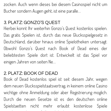
zocken. Auch wenn dieses bei diesem Casinospiel nicht um
Bucher sondern Augen geht, ist eine paralle…
3. PLATZ: GONZO’S QUEST
Hierbei konnt Ihr weiterhin Gonzo’s Quest kostenlos spielen.
Das gratis Spielen ist, durch das neue Glucksspielgesetz in
Deutschland, darüber hinaus online Spielotheken untersagt.
Obwohl Gonzo’s Quest nach Book of Dead eines der
beliebtesten Spiele dort ist. Entwickelt ist das Spiel vor
einigen Jahren von seiten Ne…
2. PLATZ: BOOK OF DEAD
Book of Dead kostenlos spiel ist seit diesem Jahr, wegen
dem neuen Glucksspielstaatsvertrag, in keinem online Casino
wichtige ohne Anmeldung oder aber Registrierung moglich.
Durch die neuen Gesetze ist es den deutschen online
Spielstaetten nicht mehr erlaubt kostenlose Spiele