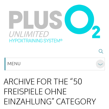
MENU
ARCHIVE FOR THE “50
FREISPIELE OHNE
EINZAHLUNG” CATEGORY