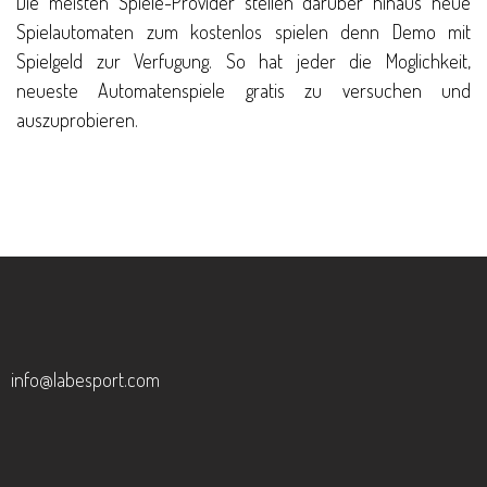
Die meisten Spiele-Provider stellen darüber hinaus neue
Spielautomaten zum kostenlos spielen denn Demo mit
Spielgeld zur Verfugung. So hat jeder die Moglichkeit,
neueste Automatenspiele gratis zu versuchen und
auszuprobieren.
info@labesport.com